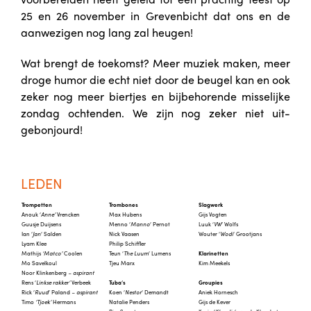
25 en 26 november in Grevenbicht dat ons en de
aanwezigen nog lang zal heugen!
Wat brengt de toekomst? Meer muziek maken, meer
droge humor die echt niet door de beugel kan en ook
zeker nog meer biertjes en bijbehorende misselijke
zondag ochtenden. We zijn nog zeker niet uit-
gebonjourd!
LEDEN
Trompetten
Trombones
Slagwerk
Anouk ‘
Anne’
Vrencken
Max Hubens
Gijs Vogten
Guusje Duijsens
Menno ‘
Manno
‘ Pernot
Luuk ‘
VW
‘ Wolfs
Ian ‘
Jan
‘ Salden
Nick Vaasen
Wouter ‘
Wodi
‘ Grootjans
Lyam Klee
Philip Schiffler
Mathijs
‘Matco’
Coolen
Teun ‘
The Luum
‘ Lumens
Klarinetten
Mo Savelkoul
Tjeu Marx
Kim Meekels
Noor Klinkenberg
– aspirant
Rens ‘
Linkse rakker’
Verbeek
Tuba
‘s
Groupies
Rick ‘
Ruud
‘ Paland
– aspirant
Koen ‘
Nestor
‘ Demandt
Aniek Hornesch
Timo
‘Tjoek’
Hermans
Natalie Penders
Gijs de Kever