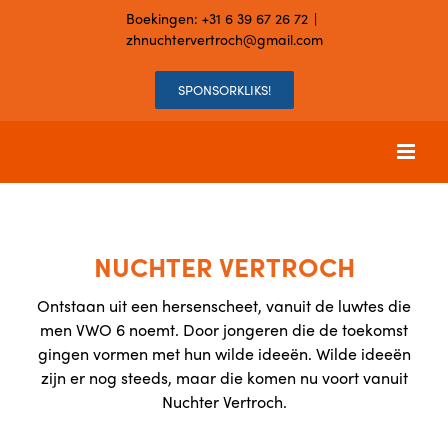
Skip
Boekingen:
+31 6 39 67 26 72
|
to
zhnuchtervertroch@gmail.com
content
SPONSORKLIKS!
NUCHTER VERTROCH
Ontstaan uit een hersenscheet, vanuit de luwtes die
men VWO 6 noemt. Door jongeren die de toekomst
gingen vormen met hun wilde ideeën. Wilde ideeën
zijn er nog steeds, maar die komen nu voort vanuit
Nuchter Vertroch.