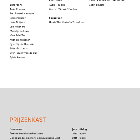
Rim Smeets
Kevin ‘
Klundie
‘ van de Klundert
Saxofoons
Twan Houben
Mart Smeets
Anke Coenen
Vincent ‘
Goswin
‘ Coolen
Fre ‘
Friemel
‘ Hermans
Jenske Wijshoff
Sousafoon
Lieke Duijsens
Huub ‘
The Hoebster
‘ Savelkoul
Loïs Kelleners
Maartje de Kever
Max Schiffler
Michelle Vrencken
Sjors ‘
Sjosh
‘ Hendriks
Stijn ‘
Rat
‘ Leurs
Sven ‘
Sfeen
‘ van de Bult
Sylvie Knoors
PRIJZENKAST
Evenement
Jaar
Uitslag
Beegter Vastelaoveskonkours
2015
1e prijs
Concours des Cochons Carnevalesque Echt
2015
1e prijs