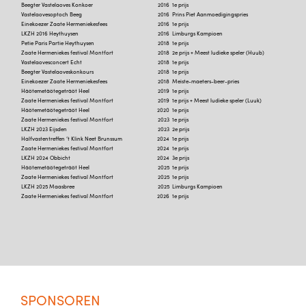
Beegter Vastelaoves Konkoer
2016
1e prijs
Vastelaovesoptoch Beeg
2016
Prins Piet Aanmoedigingspries
Einekoezer Zaate Hermeniekesfees
2016
1e prijs
LKZH 2016 Heythuysen
2016
Limburgs Kampioen
Petie Paris Partie Heythuysen
2018
1e prijs
Zaate Hermeniekes festival Montfort
2018
2e prijs + Meest ludieke speler (Huub)
Vastelaovesconcert Echt
2018
1e prijs
Beegter Vastelaoveskonkours
2018
1e prijs
Einekoezer Zaate Hermeniekesfees
2018
Meiste-maeters-beer-pries
Häötemetäötegeträöt Heel
2019
1e prijs
Zaate Hermeniekes festival Montfort
2019
1e prijs + Meest ludieke speler (Luuk)
Häötemetäötegeträöt Heel
2020
1e prijs
Zaate Hermeniekes festival Montfort
2023
1e prijs
LKZH 2023 Eijsden
2023
2e prijs
Halfvastentreffen ’t Klink Neet Brunssum
2024
1e prijs
Zaate Hermeniekes festival Montfort
2024
1e prijs
LKZH 2024 Obbicht
2024
3e prijs
Häötemetäötegeträöt Heel
2025
1e prijs
Zaate Hermeniekes festival Montfort
2025
1e prijs
LKZH 2025 Maasbree
2025
Limburgs Kampioen
Zaate Hermeniekes festival Montfort
2026
1e prijs
SPONSOREN